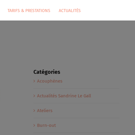
TARIFS & PRESTATIONS
ACTUALITÉS
Catégories
Acouphènes
Actualités Sandrine Le Gall
Ateliers
Burn-out