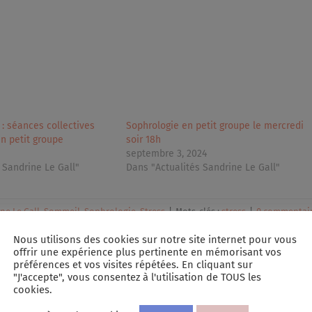
 : séances collectives
Sophrologie en petit groupe le mercredi
n petit groupe
soir 18h
septembre 3, 2024
 Sandrine Le Gall"
Dans "Actualités Sandrine Le Gall"
ne Le Gall
,
Sommeil
,
Sophrologie
,
Stress
|
Mots-clés :
stress
|
0 commentai
Nous utilisons des cookies sur notre site internet pour vous
offrir une expérience plus pertinente en mémorisant vos
préférences et vos visites répétées. En cliquant sur
"J'accepte", vous consentez à l'utilisation de TOUS les
cookies.
Facebook
X
Linked
P