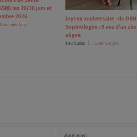
ecours en Santé
SM) les 29/30 juin et
embre 2026
Joyeux anniversaire : de DRH
0 commentaire
Sophrologue : 8 ans d’un ch
aligné
1 avril 2026
|
0 commentaire