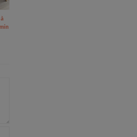
 à
Et si vous ne saviez pas
emin
vraiment vous reposer ?
24 mars 2026
|
0 commentaire