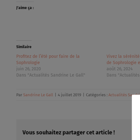
J’aime ça :
Similaire
Profitez de l’été pour faire de la
Vivez la sérénité
Sophrologie
de Sophrologie e
juin 26, 2020
août 26, 2024
Dans "Actualités Sandrine Le Gall"
Dans "Actualités
Par
Sandrine Le Gall
|
4 juillet 2019
|
Catégories :
Actualités Sandri
Vous souhaitez partager cet article !