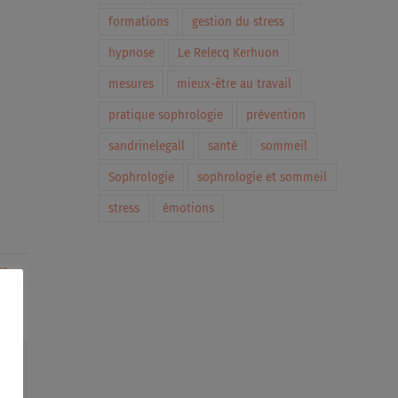
formations
gestion du stress
hypnose
Le Relecq Kerhuon
mesures
mieux-être au travail
pratique sophrologie
prévention
sandrinelegall
santé
sommeil
Sophrologie
sophrologie et sommeil
stress
émotions
re
In
interest