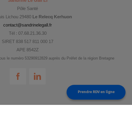
Sandrine Le Gall EI
Pôle Santé
uis Lichou 29480
Le Relecq Kerhuon
contact@sandrinelegall.fr
Tél : 07.68.21.36.30
SIRET 838 517 811 000 17
APE 8542Z
 sous le numéro 53290912829 auprès du Préfet de la région Bretagne
Prendre RDV en ligne
Bouton reservation