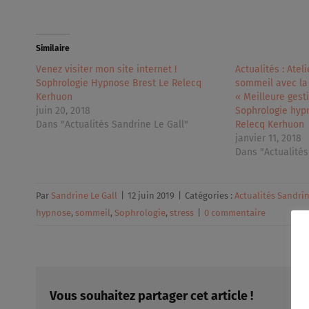
Similaire
Venez visiter mon site internet !
Actualités : Atel
Sophrologie Hypnose Brest Le Relecq
sommeil avec la 
Kerhuon
« Meilleure gest
juin 20, 2018
Sophrologie hypn
Dans "Actualités Sandrine Le Gall"
Relecq Kerhuon
janvier 11, 2018
Dans "Actualités
Par
Sandrine Le Gall
|
12 juin 2019
|
Catégories :
Actualités Sandrin
hypnose
,
sommeil
,
Sophrologie
,
stress
|
0 commentaire
Vous souhaitez partager cet article !