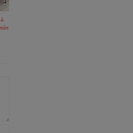
 à
Et si vous ne saviez pas
emin
vraiment vous reposer ?
24 mars 2026
|
0 commentaire