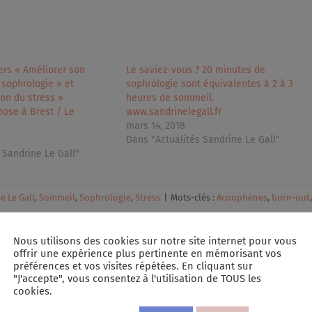
iers « Améliorer son
Le saviez-vous ? 20 minutes de
sophrologie » et
sophrologie sont équivalentes à 2 à 3
ion du stress »
heures de sommeil.
ose à Brest / Le
www.sandrinelegall.fr
mars 14, 2018
Dans "Actualités Sandrine Le Gall"
 Sandrine Le Gall"
e Le Gall
,
Sommeil
,
Sophrologie
,
Stress
|
Mots-clés :
Acouphènes
,
burn-out
,
Nous utilisons des cookies sur notre site internet pour vous
offrir une expérience plus pertinente en mémorisant vos
préférences et vos visites répétées. En cliquant sur
"J'accepte", vous consentez à l'utilisation de TOUS les
cookies.
Facebook
X
Linked
P