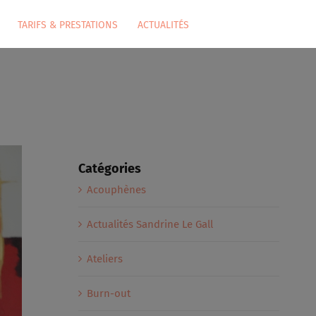
TARIFS & PRESTATIONS
ACTUALITÉS
Catégories
Acouphènes
Actualités Sandrine Le Gall
Ateliers
Burn-out