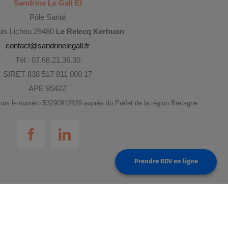
Sandrine Le Gall EI
Pôle Santé
uis Lichou 29480
Le Relecq Kerhuon
contact@sandrinelegall.fr
Tél : 07.68.21.36.30
SIRET 838 517 811 000 17
APE 8542Z
 sous le numéro 53290912829 auprès du Préfet de la région Bretagne
Prendre RDV en ligne
Bouton reservation