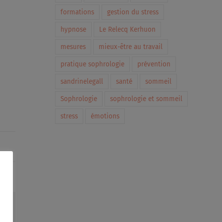
formations
gestion du stress
hypnose
Le Relecq Kerhuon
mesures
mieux-être au travail
pratique sophrologie
prévention
sandrinelegall
santé
sommeil
Sophrologie
sophrologie et sommeil
stress
émotions
In
interest