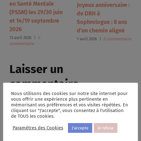
en Santé Mentale
Joyeux anniversaire :
(PSSM) les 29/30 juin
de DRH à
et 14/19 septembre
Sophrologue : 8 ans
2026
d’un chemin aligné
13 avril 2026
|
0
1 avril 2026
|
0 commentaire
commentaire
Laisser un
commentaire
Nous utilisons des cookies sur notre site internet pour
vous offrir une expérience plus pertinente en
Commentaire
mémorisant vos préférences et vos visites répétées. En
cliquant sur "J'accepte", vous consentez à l'utilisation
de TOUS les cookies.
Paramètres des Cookies
J'accepte
Je refuse