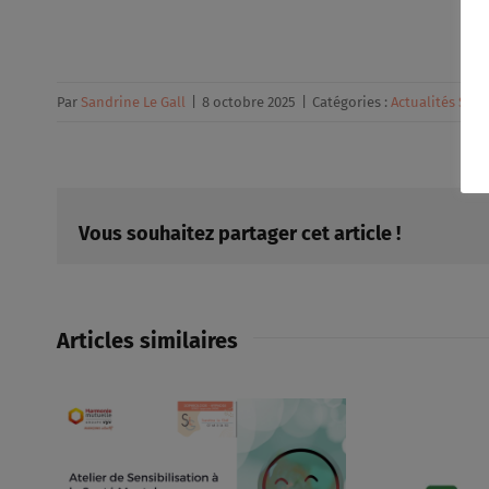
Par
Sandrine Le Gall
|
8 octobre 2025
|
Catégories :
Actualités Sand
Vous souhaitez partager cet article !
Articles similaires