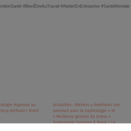
entionSanté #BienÊtreAuTravail #AtelierEnEntreprise #SantéMentale
rologie Hypnose au
Actualités : Ateliers « Améliorer son
lecq Kerhuon ( Brest
sommeil avec la sophrologie » et
« Meilleure gestion du stress »
Sophrologie hypnose à Brest / Le
 Sandrine Le Gall"
Relecq Kerhuon