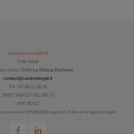
Sandrine Le Gall EI
Pôle Santé
uis Lichou 29480
Le Relecq Kerhuon
contact@sandrinelegall.fr
Tél : 07.68.21.36.30
SIRET 838 517 811 000 17
APE 8542Z
 sous le numéro 53290912829 auprès du Préfet de la région Bretagne