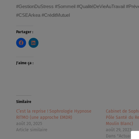
#GestionDuStress #Sommeil #QualitéDeVieAuTravail #P
rév
#CSEArkea #CréditMutuel
Partager :
J’aime ça :
Similaire
C’est la reprise ! Sophrologie Hypnose
Cabinet de Soph
RITMO (une approche EMDR)
Pôle Santé du Re
août 20, 2025
Moulin Blanc)
Article similaire
août 29, 2023
Dans "Actualités