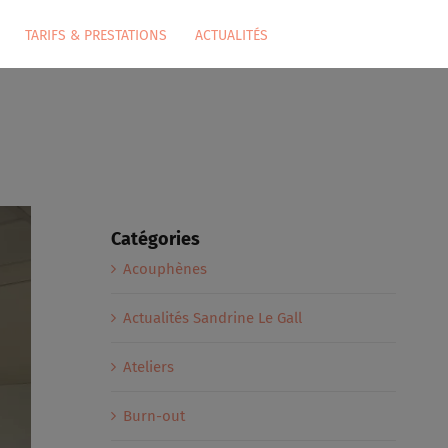
TARIFS & PRESTATIONS
ACTUALITÉS
Catégories
Acouphènes
Actualités Sandrine Le Gall
Ateliers
Burn-out