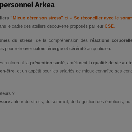
 personnel Arkea
liers “
Mieux gérer son stress”
et «
Se réconcilier avec le somm
ns le cadre des ateliers découverte proposés par leur
CSE
.
smes du stress
, de la compréhension des
réactions corporell
es
pour retrouver
calme, énergie et sérénité
au quotidien.
es renforcent la
prévention santé
, améliorent la
qualité de vie au tr
en-être,
et un appétit pour les salariés de mieux connaître ses con
ateurs ?
esure
autour du stress, du sommeil, de la gestion des émotions, ou 