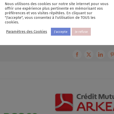
janvier 11, 2018
Nous utilisons des cookies sur notre site internet pour vous
Dans "Actualités Sandrine Le Gall"
offrir une expérience plus pertinente en mémorisant vos
préférences et vos visites répétées. En cliquant sur
"J'accepte", vous consentez à l'utilisation de TOUS les
cookies.
rine Le Gall
,
Entreprises
|
0 commentaire
Paramètres des Cookies
J'accepte
Je refuse
Facebook
X
Linked
P