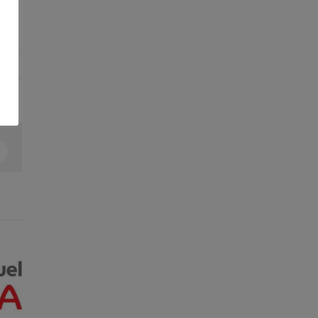
In
interest