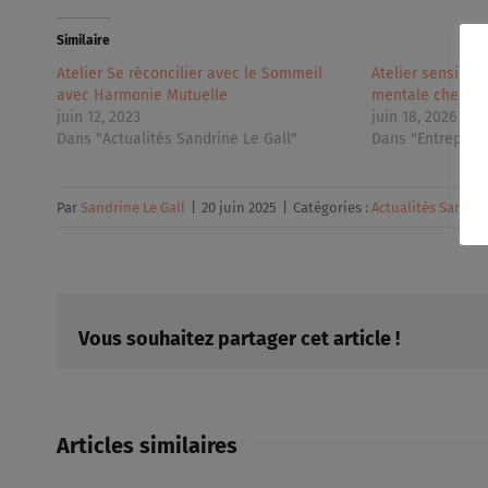
Similaire
Atelier Se réconcilier avec le Sommeil
Atelier sensibili
avec Harmonie Mutuelle
mentale chez Ha
juin 12, 2023
juin 18, 2026
Dans "Actualités Sandrine Le Gall"
Dans "Entreprise
Par
Sandrine Le Gall
|
20 juin 2025
|
Catégories :
Actualités Sandrin
Vous souhaitez partager cet article !
Articles similaires