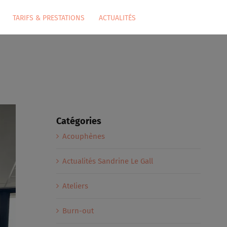
TARIFS & PRESTATIONS
ACTUALITÉS
Catégories
Acouphènes
Actualités Sandrine Le Gall
Ateliers
Burn-out