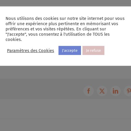
Nous utilisons des cookies sur notre site internet pour vous
sation à la santé
Atelier Sommeil gratuit proposé par
offrir une expérience plus pertinente en mémorisant vos
rmonie Mutuelle
Harmonie Mutuelle lundi 12 juin 2023
préférences et vos visites répétées. En cliquant sur
juin 3, 2023
"J'accepte", vous consentez à l'utilisation de TOUS les
s"
Dans "Actualités Sandrine Le Gall"
cookies.
Paramètres des Cookies
J'accepte
Je refuse
e Le Gall
|
0 commentaire
Facebook
X
Linked
P