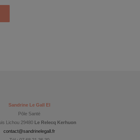
Sandrine Le Gall EI
Pôle Santé
uis Lichou 29480
Le Relecq Kerhuon
contact@sandrinelegall.fr
Tél : 07.68.21.36.30