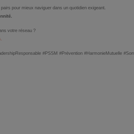
 pairs pour mieux naviguer dans un quotidien exigeant.
nnité.
dans votre réseau ?
s.
LeadershipResponsable #PSSM #Prévention #HarmonieMutuelle #So