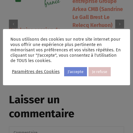
entreprise Groupe
Arkea CMB (Sandrine
Le Gall Brest Le
Relecq Kerhuon)
Prochaine session de
21 mai 2026
|
0
Premiers Secours en
commentaire
Nous utilisons des cookies sur notre site internet pour
vous offrir une expérience plus pertinente en
Santé Mentale
mémorisant vos préférences et vos visites répétées. En
(PSSM) les 17/18
cliquant sur "J'accepte", vous consentez à l'utilisation
de TOUS les cookies.
septembre 2026
16 juin 2026
|
0
Paramètres des Cookies
J'accepte
Je refuse
commentaire
Laisser un
commentaire
Commentaire