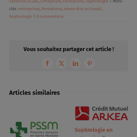
Sandrine Le Gall
,
Entreprises
,
Formations
,
Sophrologie
|
Mots-
clés :
entreprises
,
formations
,
mieux-être au travail
,
Sophrologie
|
0 commentaire
Vous souhaitez partager cet article !
Facebook
X
LinkedIn
Pinterest
Articles similaires
Sophrologie en