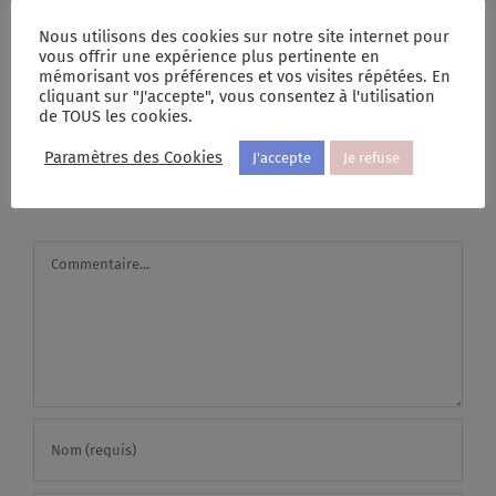
2026
d’un chemin aligné
13 avril 2026
|
0
1 avril 2026
|
0 commentaire
Nous utilisons des cookies sur notre site internet pour
commentaire
vous offrir une expérience plus pertinente en
mémorisant vos préférences et vos visites répétées. En
cliquant sur "J'accepte", vous consentez à l'utilisation
de TOUS les cookies.
Laisser un
Paramètres des Cookies
J'accepte
Je refuse
commentaire
Commentaire