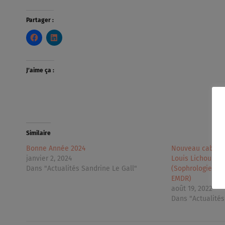
Partager :
J’aime ça :
Similaire
Bonne Année 2024
Nouveau cabinet
janvier 2, 2024
Louis Lichou Le
Dans "Actualités Sandrine Le Gall"
(Sophrologie Hy
EMDR)
août 19, 2022
Dans "Actualités