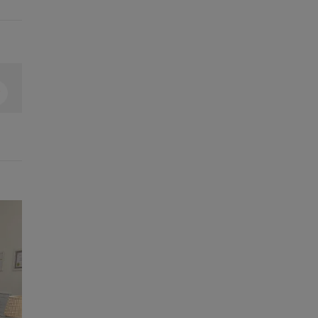
In
interest