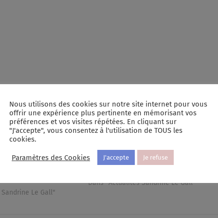
Nous utilisons des cookies sur notre site internet pour vous
offrir une expérience plus pertinente en mémorisant vos
préférences et vos visites répétées. En cliquant sur
"J'accepte", vous consentez à l'utilisation de TOUS les
cookies.
 au Pôle Santé 2 rue
Bientôt au nouveau cabinet de
 Relecq Kerhuon
Sophrologie Hypnose RITMO (approche
Paramètres des Cookies
J'accepte
Je refuse
pnose RITMO approche
EMDR)
juillet 19, 2022
Dans "Actualités Sandrine Le Gall"
 Sandrine Le Gall"