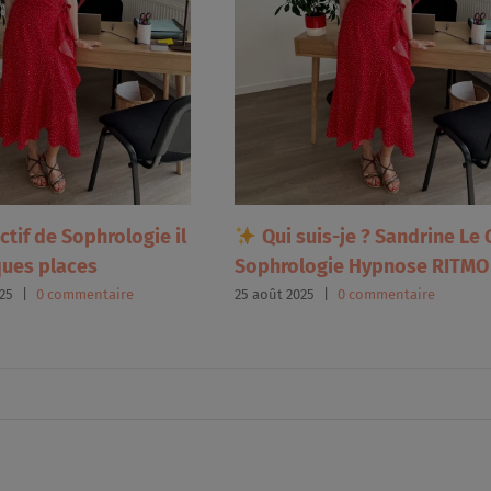
ctif de Sophrologie il
Qui suis-je ? Sandrine Le 
ques places
Sophrologie Hypnose RITMO
25
|
0 commentaire
25 août 2025
|
0 commentaire