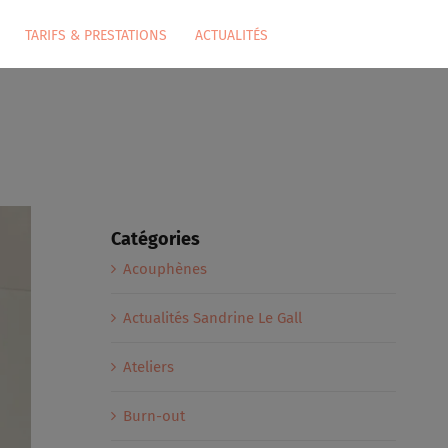
TARIFS & PRESTATIONS
ACTUALITÉS
Catégories
Acouphènes
Actualités Sandrine Le Gall
Ateliers
Burn-out