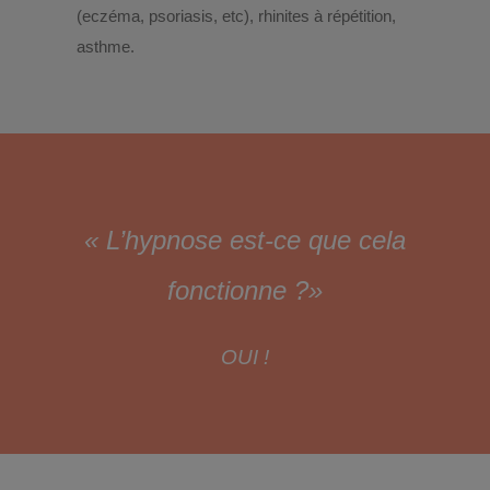
(eczéma, psoriasis, etc), rhinites à répétition,
asthme.
« L’hypnose est-ce que cela
fonctionne ?
»
OUI !